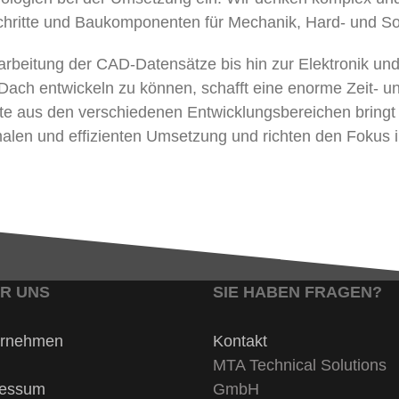
hritte und Baukomponenten für Mechanik, Hard- und Sof
sarbeitung der CAD-Datensätze bis hin zur Elektronik u
ach entwickeln zu können, schafft eine enorme Zeit- un
e aus den verschiedenen Entwicklungsbereichen bringt
ptimalen und effizienten Umsetzung und richten den Foku
R UNS
SIE HABEN FRAGEN?
ernehmen
Kontakt
MTA Technical Solutions
ressum
GmbH