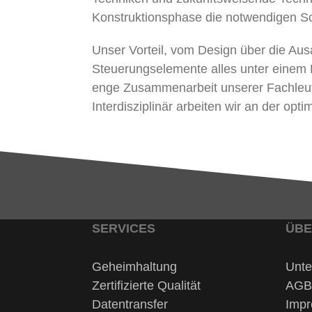
Konstruktionsphase die notwendigen Sc
Unser Vorteil, vom Design über die Au
Steuerungselemente alles unter einem D
enge Zusammenarbeit unserer Fachleut
Interdisziplinär arbeiten wir an der o
SERVICES
ÜBE
Geheimhaltung
Unt
Zertifizierte Qualität
AGB
Datentransfer
Imp