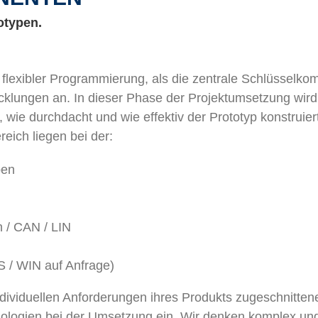
otypen.
 flexibler Programmierung, als die zentrale Schlüsselkom
cklungen an. In dieser Phase der Projektumsetzung wi
, wie durchdacht und wie effektiv der Prototyp konstruier
ich liegen bei der:
ben
h / CAN / LIN
 / WIN auf Anfrage)
individuellen Anforderungen ihres Produkts zugeschnitt
ologien bei der Umsetzung ein. Wir denken komplex und